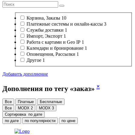
Корзина, Заказы
10
Платежные системы
и онлайн-кассы
3
Службы доставки
1
Импорт, Экспорт
1
Работа с картами и Geo IP
1
Календари и бронирование
1
Оповещения, Рассылки
1
Другое
1
Добавить дополнение
×
Дополнения по тегу «заказ»
Все
Платные
Бесплатные
Все
MODX 2
MODX 3
Сортировка
по дате
по дате
по популярности
по цене