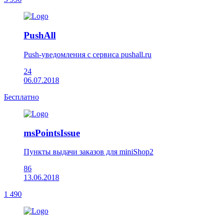
PushAll
Push-уведомления с сервиса pushall.ru
24
06.07.2018
Бесплатно
msPointsIssue
Пункты выдачи заказов для miniShop2
86
13.06.2018
1 490