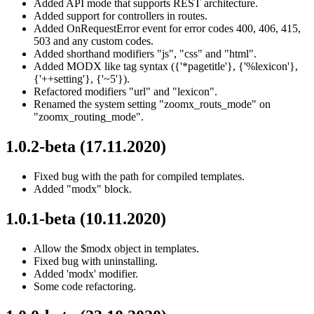
Added API mode that supports REST architecture.
Added support for controllers in routes.
Added OnRequestError event for error codes 400, 406, 415,
503 and any custom codes.
Added shorthand modifiers "js", "css" and "html".
Added MODX like tag syntax ({'*pagetitle'}, {'%lexicon'},
{'++setting'}, {'~5'}).
Refactored modifiers "url" and "lexicon".
Renamed the system setting "zoomx_routs_mode" on
"zoomx_routing_mode".
1.0.2-beta (17.11.2020)
Fixed bug with the path for compiled templates.
Added "modx" block.
1.0.1-beta (10.11.2020)
Allow the $modx object in templates.
Fixed bug with uninstalling.
Added 'modx' modifier.
Some code refactoring.