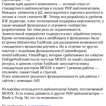
Главная идея данного компонента — полный отказ от
стандартного шаблонизатора в пользу PHP шаблонизаторов.
Никаких элементов в БД, многократного парсинга контента и
логики в стиле сниппета
IF
. Теперь вся разработка в удобном
IDE редакторе, плюс полноценная поддержка версионности, а
также мощный функционал и огромное сообщество
разработчиков. Но этим дело не ограничивается.
Значительной переработке подвергся класс обработки ответа.
Кроме оптимизации класса modRequest в функционал была
встроена библиотека FastRoute для расширения возможностей
стандартного механизма роутинга. Но в отличие от других
пакетов с подобным функционалом (CustomRequest,
modxFastRouter, VirtualPage), которые срабатывают на событие
OnPageNotFound после того как MODX не нашёл указанного
ресурса, в данном случае FastRoute запускается перед
стандартным роутером MODX и имеет 3 режима работы —
отключён, совместный и строгий.
Плюс компонент реализует функциональность для работы с
сайтом с помощью API.
Из коробки используется шаблонизатор Smarty, поставляемый
MODX. Есть планы добавить и другие PHP шаблонизаторы —
Blade и Twig. Но это по возможности.