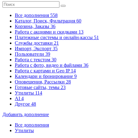
Все дополнения
558
Каталог, Поиск, Фильтрация
60
Корзина, Заказы
36
Работа с акциями и скидками
13
Платежные системы
и онлайн-кассы
51
Службы доставки
21
Импорт, Экспорт
35
Пользователи
39
Работа с текстом
30
Работа с фото, видео и файлами
36
Работа с картами и Geo IP
14
Календари и бронирование
9
Оповещения, Рассылки
28
Готовые сайты, темы
23
Утилиты
114
AI
4
Другое
48
Добавить дополнение
Все дополнения
Утилиты