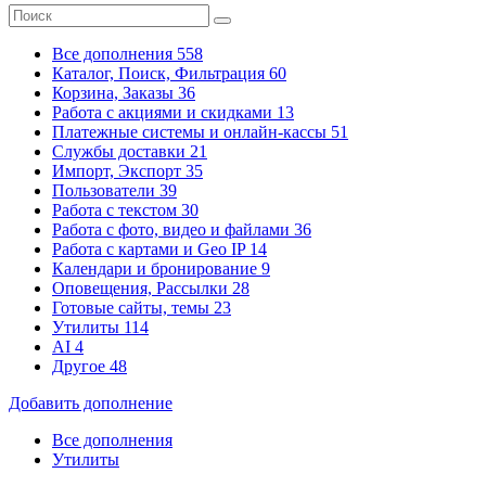
Все дополнения
558
Каталог, Поиск, Фильтрация
60
Корзина, Заказы
36
Работа с акциями и скидками
13
Платежные системы
и онлайн-кассы
51
Службы доставки
21
Импорт, Экспорт
35
Пользователи
39
Работа с текстом
30
Работа с фото, видео и файлами
36
Работа с картами и Geo IP
14
Календари и бронирование
9
Оповещения, Рассылки
28
Готовые сайты, темы
23
Утилиты
114
AI
4
Другое
48
Добавить дополнение
Все дополнения
Утилиты