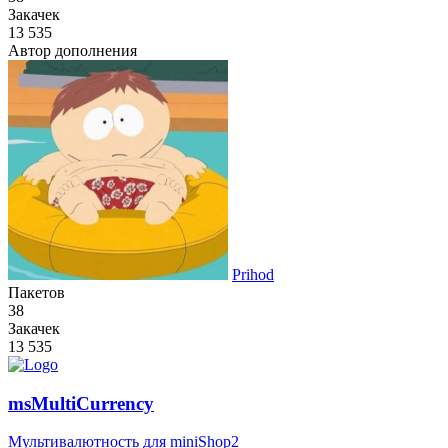
Закачек
13 535
Автор дополнения
Prihod
Пакетов
38
Закачек
13 535
msMultiCurrency
Мультивалютность для miniShop2