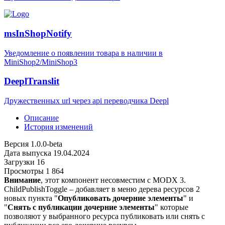
msInShopNotify
Уведомление о появлении товара в наличии в
MiniShop2/MiniShop3
DeeplTranslit
Дружественных url через api переводчика Deepl
Описание
История изменений
Версия
1.0.0-beta
Дата выпуска
19.04.2024
Загрузки
16
Просмотры
1 864
Внимание
, этот компонент несовместим с MODX 3.
ChildPublishToggle – добавляет в меню дерева ресурсов 2
новых пункта "
Опубликовать дочерние элементы
" и
"
Снять с публикации дочерние элементы
" которые
позволяют у выбранного ресурса публиковать или снять с