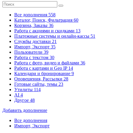
Все дополнения
558
Каталог, Поиск, Фильтрация
60
Корзина, Заказы
36
Работа с акциями и скидками
13
Платежные системы
и онлайн-кассы
51
Службы доставки
21
Импорт, Экспорт
35
Пользователи
39
Работа с текстом
30
Работа с фото, видео и файлами
36
Работа с картами и Geo IP
14
Календари и бронирование
9
Оповещения, Рассылки
28
Готовые сайты, темы
23
Утилиты
114
AI
4
Другое
48
Добавить дополнение
Все дополнения
Импорт, Экспорт