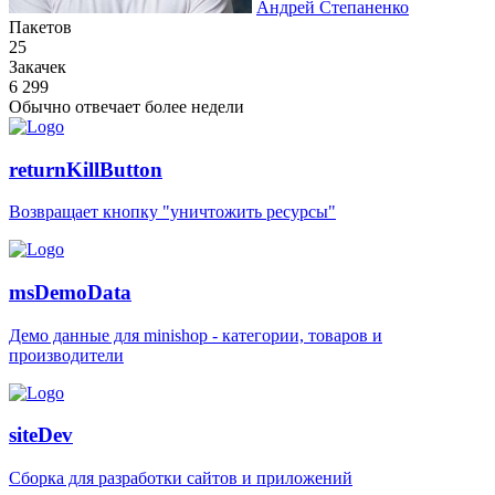
Андрей Степаненко
Пакетов
25
Закачек
6 299
Обычно отвечает
более недели
returnKillButton
Возвращает кнопку "уничтожить ресурсы"
msDemoData
Демо данные для minishop - категории, товаров и
производители
siteDev
Сборка для разработки сайтов и приложений