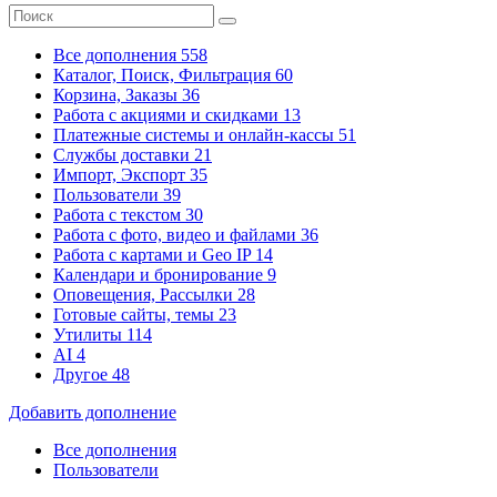
Все дополнения
558
Каталог, Поиск, Фильтрация
60
Корзина, Заказы
36
Работа с акциями и скидками
13
Платежные системы
и онлайн-кассы
51
Службы доставки
21
Импорт, Экспорт
35
Пользователи
39
Работа с текстом
30
Работа с фото, видео и файлами
36
Работа с картами и Geo IP
14
Календари и бронирование
9
Оповещения, Рассылки
28
Готовые сайты, темы
23
Утилиты
114
AI
4
Другое
48
Добавить дополнение
Все дополнения
Пользователи