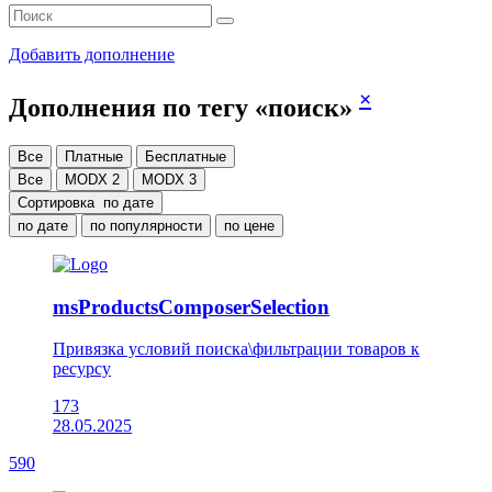
Добавить дополнение
×
Дополнения по тегу «поиск»
Все
Платные
Бесплатные
Все
MODX 2
MODX 3
Сортировка
по дате
по дате
по популярности
по цене
msProductsComposerSelection
Привязка условий поиска\фильтрации товаров к
ресурсу
173
28.05.2025
590