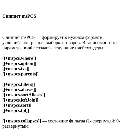
Сниппет msPCS
Сниппет msPCS — формирует в нужном формате
условия\фильтры для выборки товаров. В зависимости от
параметра
mode
создает следующие плейсхолдеры:
[[+mspcs.where]]
[[+mspcs.option]]
[[+mspcs.tvs]]
[[+mspcs.parents]]
[[+mspcs.filters]]
[[+mspcs.aliases]]
[[+mspcs.sortAliases]]
[[+mspcs.leftJoin]]
[[+mspcs.sort]]
[[+mspcs.tpl]]
[[+mspcs.collapses]]
— состояние фильтра (1- свернутый; 0-
развернутый)