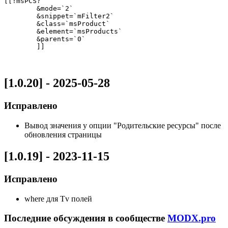
[[!msPCS?

        &mode=`2`

        &snippet=`mFilter2`

        &class=`msProduct`

        &element=`msProducts`

        &parents=`0`

        ]]
[1.0.20] - 2025-05-28
Исправлено
Вывод значения у опции "Родительские ресурсы" после
обновления страницы
[1.0.19] - 2023-11-15
Исправлено
where для Tv полей
Последние обсуждения в сообществе
MODX.pro