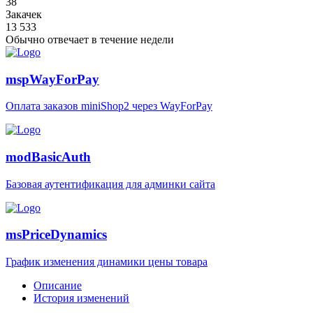
38
Закачек
13 533
Обычно отвечает
в течение недели
mspWayForPay
Оплата заказов miniShop2 через WayForPay
modBasicAuth
Базовая аутентификация для админки сайта
msPriceDynamics
График изменения динамики цены товара
Описание
История изменений