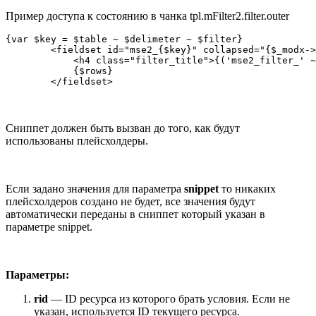
Пример доступа к состоянию в чанка tpl.mFilter2.filter.outer
{var $key = $table ~ $delimeter ~ $filter}

        <fieldset id="mse2_{$key}" collapsed="{$_modx->
            <h4 class="filter_title">{('mse2_filter_' ~
            {$rows}

        </fieldset>
Сниппет должен быть вызван до того, как будут
использованы плейсхолдеры.
Если задано значения для параметра
snippet
то никаких
плейсхолдеров создано не будет, все значения будут
автоматически переданы в сниппет который указан в
параметре snippet.
Параметры:
rid
— ID ресурса из которого брать условия. Если не
указан, используется ID текущего ресурса.