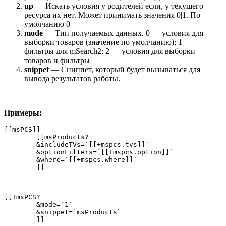
up
— Искать условия у родителей если, у текущего
ресурса их нет. Может принимать значения 0|1. По
умолчанию 0
mode
— Тип получаемых данных. 0 — условия для
выборки товаров (значение по умолчанию); 1 —
фильтры для mSearch2; 2 — условия для выборки
товаров и фильтры
snippet
— Сниппет, который будет вызываться для
вывода результатов работы.
Примеры:
[[msPCS]]

        [[msProducts?

        &includeTVs=`[[+mspcs.tvs]]`

        &optionFilters=`[[+mspcs.option]]`

        &where=`[[+mspcs.where]]`

        ]]
[[!msPCS?

        &mode=`1`

        &snippet=`msProducts`

        ]]