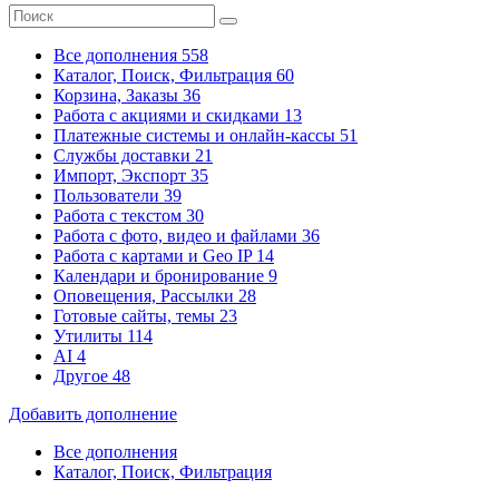
Все дополнения
558
Каталог, Поиск, Фильтрация
60
Корзина, Заказы
36
Работа с акциями и скидками
13
Платежные системы
и онлайн-кассы
51
Службы доставки
21
Импорт, Экспорт
35
Пользователи
39
Работа с текстом
30
Работа с фото, видео и файлами
36
Работа с картами и Geo IP
14
Календари и бронирование
9
Оповещения, Рассылки
28
Готовые сайты, темы
23
Утилиты
114
AI
4
Другое
48
Добавить дополнение
Все дополнения
Каталог, Поиск, Фильтрация