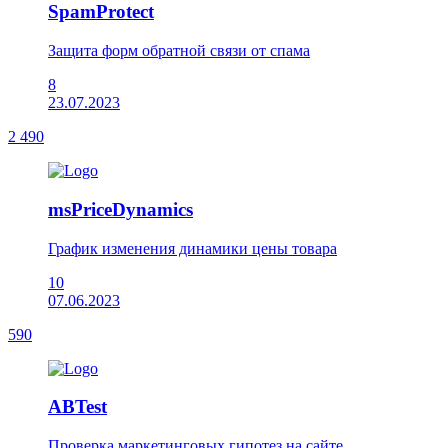
SpamProtect
Защита форм обратной связи от спама
8
23.07.2023
2 490
msPriceDynamics
График изменения динамики цены товара
10
07.06.2023
590
ABTest
Проверка маркетинговых гипотез на сайте