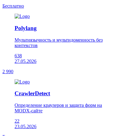
Бесплатно
Polylang
Мультиязычность и мультидоменность без
контекстов
638
27.05.2026
2 990
CrawlerDetect
Определение краулеров и защита форм на
MODX‑сайте
22
23.05.2026