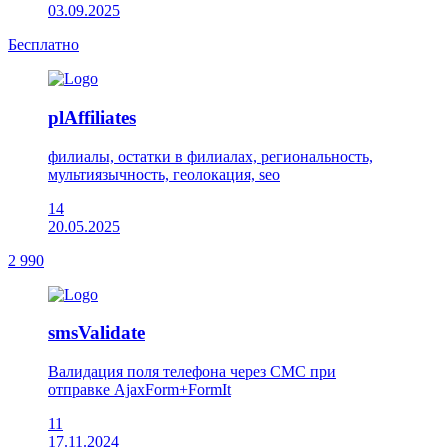
03.09.2025
Бесплатно
plAffiliates
филиалы, остатки в филиалах, региональность,
мультиязычность, геолокация, seo
14
20.05.2025
2 990
smsValidate
Валидация поля телефона через СМС при
отправке AjaxForm+FormIt
11
17.11.2024