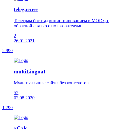
telegaccess
Телеграм бот с администрированием в MODx, с
обратной связью с пользователями
2
26.01.2021
2 990
multiLingual
Мультиязычные сайты без контекстов
52
02.08.2020
1 790
xCalc