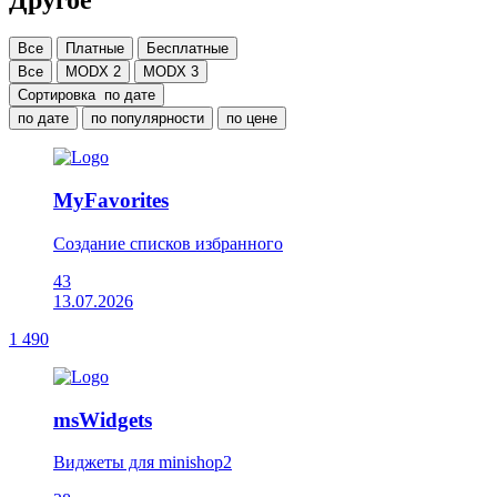
Все
Платные
Бесплатные
Все
MODX 2
MODX 3
Сортировка
по дате
по дате
по популярности
по цене
MyFavorites
Создание списков избранного
43
13.07.2026
1 490
msWidgets
Виджеты для minishop2