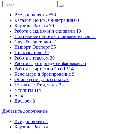
Все дополнения
558
Каталог, Поиск, Фильтрация
60
Корзина, Заказы
36
Работа с акциями и скидками
13
Платежные системы
и онлайн-кассы
51
Службы доставки
21
Импорт, Экспорт
35
Пользователи
39
Работа с текстом
30
Работа с фото, видео и файлами
36
Работа с картами и Geo IP
14
Календари и бронирование
9
Оповещения, Рассылки
28
Готовые сайты, темы
23
Утилиты
114
AI
4
Другое
48
Добавить дополнение
Все дополнения
Корзина, Заказы