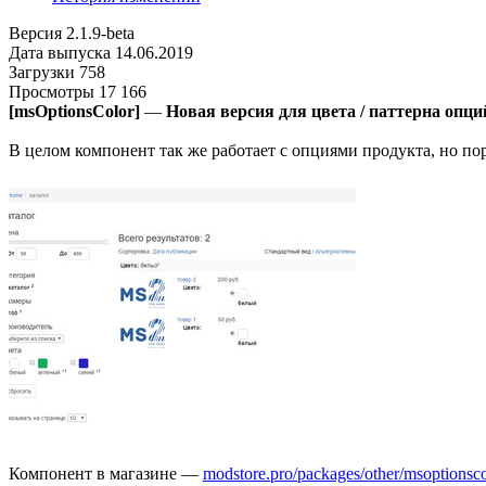
Версия
2.1.9-beta
Дата выпуска
14.06.2019
Загрузки
758
Просмотры
17 166
[msOptionsColor]
—
Новая версия для цвета / паттерна опци
В целом компонент так же работает с опциями продукта, но по
Компонент в магазине —
modstore.pro/packages/other/msoptionsco