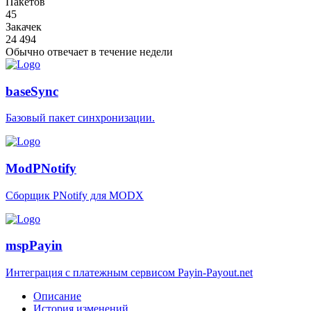
Пакетов
45
Закачек
24 494
Обычно отвечает
в течение недели
baseSync
Базовый пакет синхронизации.
ModPNotify
Сборщик PNotify для MODX
mspPayin
Интеграция с платежным сервисом Payin-Payout.net
Описание
История изменений