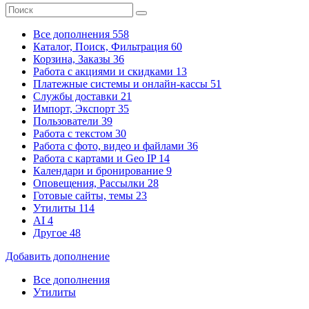
Все дополнения
558
Каталог, Поиск, Фильтрация
60
Корзина, Заказы
36
Работа с акциями и скидками
13
Платежные системы
и онлайн-кассы
51
Службы доставки
21
Импорт, Экспорт
35
Пользователи
39
Работа с текстом
30
Работа с фото, видео и файлами
36
Работа с картами и Geo IP
14
Календари и бронирование
9
Оповещения, Рассылки
28
Готовые сайты, темы
23
Утилиты
114
AI
4
Другое
48
Добавить дополнение
Все дополнения
Утилиты