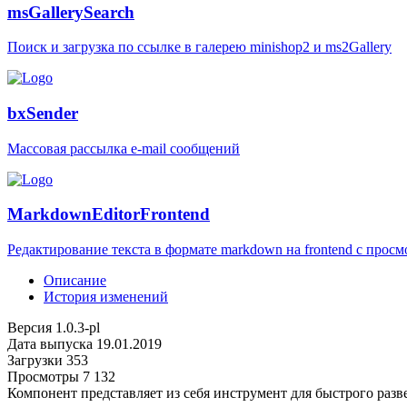
msGallerySearch
Поиск и загрузка по ссылке в галерею minishop2 и ms2Gallery
bxSender
Массовая рассылка e-mail сообщений
MarkdownEditorFrontend
Редактирование текста в формате markdown на frontend c просм
Описание
История изменений
Версия
1.0.3-pl
Дата выпуска
19.01.2019
Загрузки
353
Просмотры
7 132
Компонент представляет из себя инструмент для быстрого разв