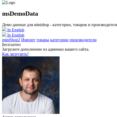
msDemoData
Демо данные для minishop - категории, товаров и производител
In English
In English
miniShop2
Импорт
товары
категории
производители
Бесплатно
Загрузите дополнение из админки вашего сайта.
Как загрузить?