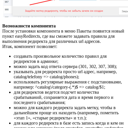
Возможности компонента
После установки компонента в меню Пакеты появится новый
пункт easyRedirects, где вы сможете задавать правила для
выполнения редиректа для различных url адресов.
Итак, компонент позволяет:
создавать произвольное количество правил для
редиректов в админке;
можно задать код ответа сервера (301, 302, 307, 308);
указывать для редиректа просто url адрес, например,
catalog/telefony => catalog/phones);
использовать регулярные выражения с подстановками,
например: ^catalog\/category-(.*)$ => catalog/$1;
для редиректов ведется подсчет количества
срабатываний, сохраняется дата и время первого и
последнего срабатывания;
можно для каждого редиректа задать метку, чтобы в
дальнейшем проще их находить (например, пометить
«этап 1», «старые редиректы» и т.п.);
для каждого редиректа в базе есть запись когда и кем он