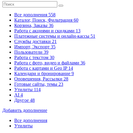
Все дополнения
558
Каталог, Поиск, Фильтрация
60
Корзина, Заказы
36
Работа с акциями и скидками
13
Платежные системы
и онлайн-кассы
51
Службы доставки
21
Импорт, Экспорт
35
Пользователи
39
Работа с текстом
30
Работа с фото, видео и файлами
36
Работа с картами и Geo IP
14
Календари и бронирование
9
Оповещения, Рассылки
28
Готовые сайты, темы
23
Утилиты
114
AI
4
Другое
48
Добавить дополнение
Все дополнения
Утилиты