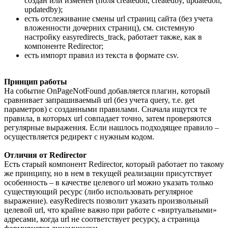
создан или изменен (поля createdon, createdby, updatedon,
updatedby);
есть отслеживание смены url страниц сайта (без учета
вложенности дочерних страниц), см. системную
настройку easyredirects_track, работает также, как в
компоненте Redirector;
есть импорт правил из текста в формате csv.
Принцип работы
На событие OnPageNotFound добавляется плагин, который
сравнивает запрашиваемый url (без учета query, т.е. get
параметров) с созданными правилами. Сначала ищутся те
правила, в которых url совпадает точно, затем проверяются
регулярные выражения. Если нашлось подходящее правило –
осуществляется редирект с нужным кодом.
Отличия от Redirector
Есть старый компонент Redirector, который работает по такому
же принципу, но в нем в текущей реализации присутствует
особенность – в качестве целевого url можно указать только
существующий ресурс (либо использовать регулярное
выражение). easyRedirects позволит указать произвольный
целевой url, что крайне важно при работе с «виртуальными»
адресами, когда url не соответствует ресурсу, а страница