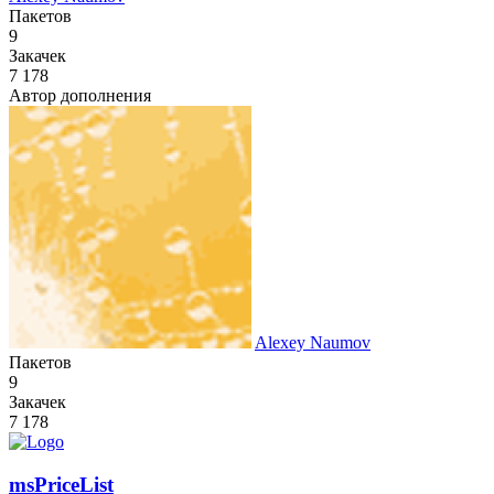
Пакетов
9
Закачек
7 178
Автор дополнения
Alexey Naumov
Пакетов
9
Закачек
7 178
msPriceList