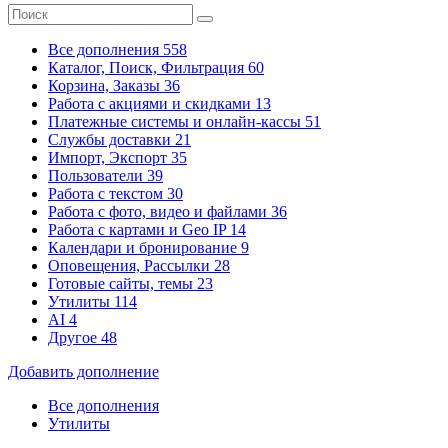
Все дополнения
558
Каталог, Поиск, Фильтрация
60
Корзина, Заказы
36
Работа с акциями и скидками
13
Платежные системы
и онлайн-кассы
51
Службы доставки
21
Импорт, Экспорт
35
Пользователи
39
Работа с текстом
30
Работа с фото, видео и файлами
36
Работа с картами и Geo IP
14
Календари и бронирование
9
Оповещения, Рассылки
28
Готовые сайты, темы
23
Утилиты
114
AI
4
Другое
48
Добавить дополнение
Все дополнения
Утилиты