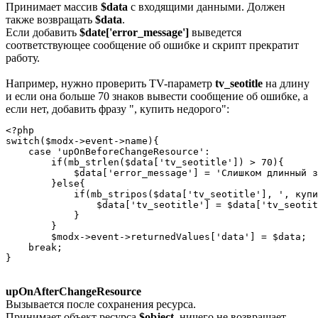
Принимает массив
$data
с входящими данными. Должен
также возвращать
$data
.
Если добавить
$date['error_message']
выведется
соответствующее сообщение об ошибке и скрипт прекратит
работу.
Например, нужно проверить TV-параметр
tv_seotitle
на длину
и если она больше 70 знаков вывести сообщение об ошибке, а
если нет, добавить фразу ", купить недорого":
<?php

switch($modx->event->name){

    case 'upOnBeforeChangeResource':

        if(mb_strlen($data['tv_seotitle']) > 70){

            $data['error_message'] = 'Слишком длинный з
        }else{

            if(mb_stripos($data['tv_seotitle'], ', купи
                $data['tv_seotitle'] = $data['tv_seotit
            }

        }

        $modx->event->returnedValues['data'] = $data;

    break;

}
upOnAfterChangeResource
Вызывается после сохранения ресурса.
Принимает объект ресурса
$object
, ничего не возвращает.