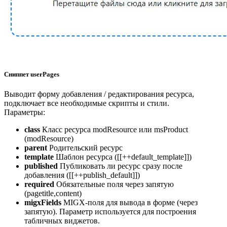
Сниппет userPages
Выводит форму добавления / редактирования ресурса,
подключает все необходимые скрипты и стили.
Параметры:
class
Класс ресурса modResource или msProduct
(modResource)
parent
Родительский ресурс
template
Шаблон ресурса ([[++default_template]])
published
Публиковать ли ресурс сразу после
добавления ([[++publish_default]])
required
Обязательные поля через запятую
(pagetitle,content)
migxFields
MIGX-поля для вывода в форме (через
запятую). Параметр используется для построения
табличных виджетов.