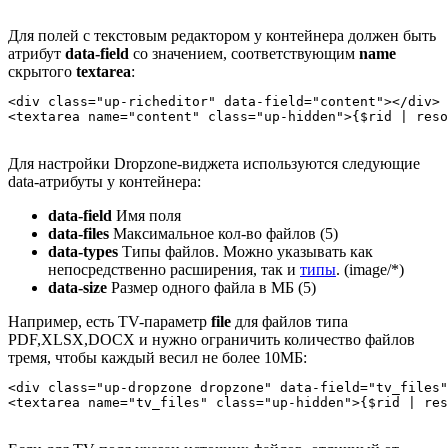
Для полей с текстовым редактором у контейнера должен быть
атрибут
data-field
со значением, соответствующим
name
скрытого
textarea
:
<div class="up-richeditor" data-field="content"></div>

<textarea name="content" class="up-hidden">{$rid | reso
Для настройки Dropzone-виджета используются следующие
data-атрибуты у контейнера:
data-field
Имя поля
data-files
Максимальное кол-во файлов (5)
data-types
Типы файлов. Можно указывать как
непосредственно расширения, так и
типы
. (image/*)
data-size
Размер одного файла в МБ (5)
Например, есть TV-параметр
file
для файлов типа
PDF,XLSX,DOCX и нужно ограничить количество файлов
тремя, чтобы каждый весил не более 10МБ:
<div class="up-dropzone dropzone" data-field="tv_files"
<textarea name="tv_files" class="up-hidden">{$rid | res