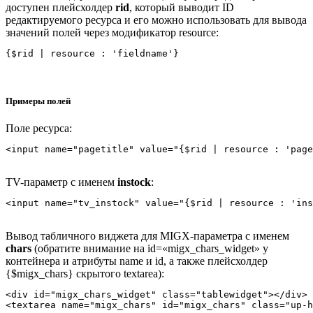
доступен плейсхолдер
rid
, который выводит ID
редактируемого ресурса и его можно использовать для вывода
значений полей через модификатор resource:
{$rid | resource : 'fieldname'}
Примеры полей
Поле ресурса:
<input name="pagetitle" value="{$rid | resource : 'page
TV-параметр с именем
instock
:
<input name="tv_instock" value="{$rid | resource : 'ins
Вывод табличного виджета для MIGX-параметра с именем
chars
(обратите внимание на id=«migx_chars_widget» у
контейнера и атрибуты name и id, а также плейсхолдер
{$migx_chars} скрытого textarea):
<div id="migx_chars_widget" class="tablewidget"></div>

<textarea name="migx_chars" id="migx_chars" class="up-h