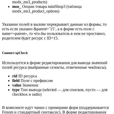
modx_ms3_products)
mso_
Опции товара miniShop3 (таблица
modx_ms3_product_options)
Указание полей в вызове перекрывает данные из формы, то
есть если указано &parent=`15`, а в форме есть поле с
name=«parent», то что-бы пользователь в нем не проставил,
родителем будет ресурс с ID=15.
Сниппет upCheck
Используется в форме редактирования для вывода значений
полей ресурса (выбранные селекты, отмеченные чекбоксы).
rid
ID ресурса
field
Поле с префиксом
value
Значение
type
Тип вывода (selected — для списков, пусто — для
checkbox и radio)
В комплекте идут чанки с примерами форм (поддерживается
Fenom и стандартный синтаксис). В форме редактирования