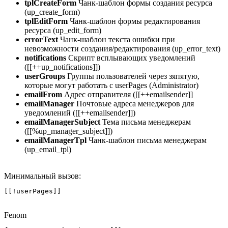
tplCreateForm
Чанк-шаблон формы создания ресурса
(up_create_form)
tplEditForm
Чанк-шаблон формы редактирования
ресурса (up_edit_form)
errorText
Чанк-шаблон текста ошибки при
невозможности создания/редактирования (up_error_text)
notifications
Скрипт всплывающих уведомлений
([[++up_notifications]])
userGroups
Группы пользователей через зяпятую,
которые могут работать с userPages (Administrator)
emailFrom
Адрес отправителя ([[++emailsender]]
emailManager
Почтовые адреса менеджеров для
уведомлений ([[++emailsender]])
emailManagerSubject
Тема письма менеджерам
([[%up_manager_subject]])
emailManagerTpl
Чанк-шаблон письма менеджерам
(up_email_tpl)
Минимальный вызов:
[[!userPages]]
Fenom