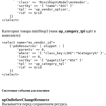
        'class' => 'MiniShop3\Model\msVendor',

        'sortby' => '{ "name":"ASC" }'

        'tpl' => 'up_vendor_option',

        'rid' => $rid

    ]}

</select>
Категории товара miniShop3 (чанк
up_category_tpl
идёт в
комплекте):
<select name="ms_vendor_id">

    {'pdoResources' | snippet : [

        'parents' => 0,

        'where' => '{ "class_key:LIKE":"%Category%" }',

        'limit' => 0,

        'sortby' => '{ "pagetitle":"ASC" }'

        'tpl' => 'up_category_tpl'

        'rid' => $rid

    ]}

</select>
Системные события для плагинов
upOnBeforeChangeResource
Вызывается перед сохранением ресурса.