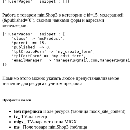
{'!userPages' | snippet : []}
Работа с товаром miniShop3 в категории с id=15, модерацией
(&published=`0`), cвоими чанками форм и адресами
менеджеров:
{'!userPages' | snippet : [

    'class' => 'msProduct',

    'parent' => 15,

    'published' => 0,

    'tplCreateForm' => 'my_create_form',

    'tplEditForm' => 'my_edit_form',

    'emailManager' => 'manager1@gmail.com,manager2@gmai
]}
Помимо этого можно указать любое предустанавливаемое
значение для ресурса с учетом префикса.
Префиксы полей
Без префикса
Поле ресурса (таблица modx_site_content)
tv_
TV-параметр
migx_
TV-параметр типа MIGX
ms_
Поле товара miniShop3 (таблица