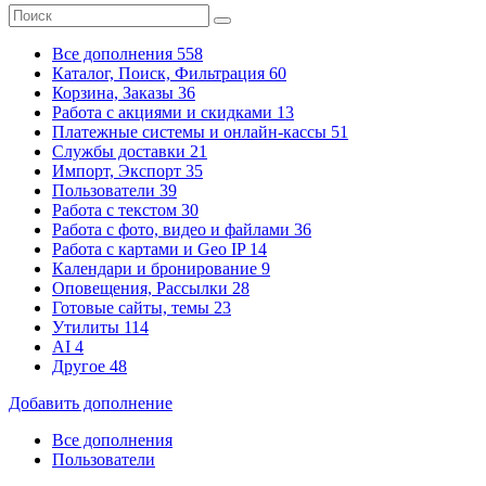
Все дополнения
558
Каталог, Поиск, Фильтрация
60
Корзина, Заказы
36
Работа с акциями и скидками
13
Платежные системы
и онлайн-кассы
51
Службы доставки
21
Импорт, Экспорт
35
Пользователи
39
Работа с текстом
30
Работа с фото, видео и файлами
36
Работа с картами и Geo IP
14
Календари и бронирование
9
Оповещения, Рассылки
28
Готовые сайты, темы
23
Утилиты
114
AI
4
Другое
48
Добавить дополнение
Все дополнения
Пользователи