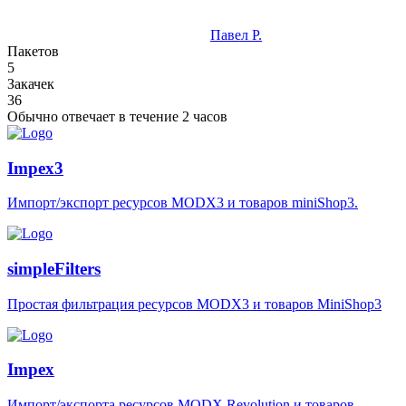
Павел Р.
Пакетов
5
Закачек
36
Обычно отвечает
в течение 2 часов
Impex3
Импорт/экcпорт ресурсов MODX3 и товаров miniShop3.
simpleFilters
Простая фильтрация ресурсов MODX3 и товаров MiniShop3
Impex
Импорт/экcпорта ресурсов MODX Revolution и товаров