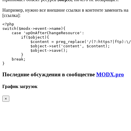
Например, нужно все внешние ссылки в контенте заменить на
[ссылка]:
<?php

switch($modx->event->name){

    case 'upOnAfterChangeResource':

        if($object){

            $content = preg_replace('/(?:https?|ftp):\/
            $object->set('content', $content);

            $object->save();

        }

    break;

}
Последние обсуждения в сообществе
MODX.pro
График загрузок
×