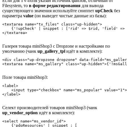
Если для TV-поля указан источник файлов, отличный от
Filesystem, то
в форме редактирования
для вывода
существующего значения используйте сниппет
upCheck
без
параметра
value
(он выведет чистые данные из базы):
<textarea name="tv_files" class="up-hidden">

    {'!upCheck' | snippet : ['rid' => $rid, 'field' => 
</textarea>
Галерея товара miniShop3 с Dropzone и настройками по
умолчанию (чанк
up_gallery_tpl
идёт в комплекте):
<div class="up-dropzone dropzone" data-field="ms_galler
<textarea name="ms_gallery" class="up-hidden">{'!msGall
Поле товара miniShop3:
<label>

    <input type="checkbox" name="ms_popular" value="1">
</label>
Селект производителей товаров miniShop3 (чанк
up_vendor_option
идёт в комплекте):
<select name="ms_vendor_id">

    {'pdoResources' | snippet : [
