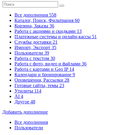
Все дополнения
558
Каталог, Поиск, Фильтрация
60
Корзина, Заказы
36
Работа с акциями и скидками
13
Платежные системы
и онлайн-кассы
51
Службы доставки
21
Импорт, Экспорт
35
Пользователи
39
Работа с текстом
30
Работа с фото, видео и файлами
36
Работа с картами и Geo IP
14
Календари и бронирование
9
Оповещения, Рассылки
28
Готовые сайты, темы
23
Утилиты
114
AI
4
Другое
48
Добавить дополнение
Все дополнения
Пользователи