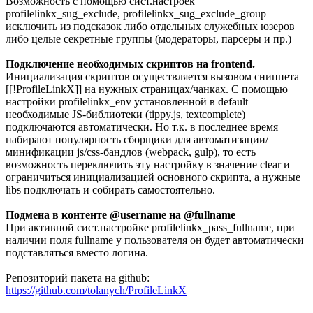
Возможность с помощью сист.настроек
profilelinkx_sug_exclude, profilelinkx_sug_exclude_group
исключить из подсказок либо отдельных служебных юзеров
либо целые секретные группы (модераторы, парсеры и пр.)
Подключение необходимых скриптов на frontend.
Инициализация скриптов осуществляется вызовом сниппета
[[!ProfileLinkX]] на нужных страницах/чанках. С помощью
настройки profilelinkx_env установленной в default
необходимые JS-библиотеки (tippy.js, textcomplete)
подключаются автоматически. Но т.к. в последнее время
набирают популярность сборщики для автоматизации/
минификации js/css-бандлов (webpack, gulp), то есть
возможность переключить эту настройку в значение clear и
ограничиться инициализацией основного скрипта, а нужные
libs подключать и собирать самостоятельно.
Подмена в контенте @username на @fullname
При активной сист.настройке profilelinkx_pass_fullname, при
наличии поля fullname у пользователя он будет автоматически
подставляться вместо логина.
Репозиторий пакета на github:
https://github.com/tolanych/ProfileLinkX