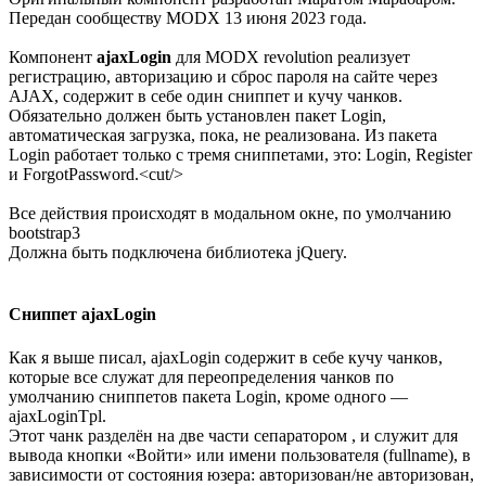
Передан сообществу MODX 13 июня 2023 года.
Компонент
ajaxLogin
для MODX revolution реализует
регистрацию, авторизацию и сброс пароля на сайте через
AJAX, содержит в себе один сниппет и кучу чанков.
Обязательно должен быть установлен пакет Login,
автоматическая загрузка, пока, не реализована. Из пакета
Login работает только с тремя сниппетами, это: Login, Register
и ForgotPassword.<cut/>
Все действия происходят в модальном окне, по умолчанию
bootstrap3
Должна быть подключена библиотека jQuery.
Сниппет ajaxLogin
Как я выше писал, ajaxLogin содержит в себе кучу чанков,
которые все служат для переопределения чанков по
умолчанию сниппетов пакета Login, кроме одного —
ajaxLoginTpl.
Этот чанк разделён на две части сепаратором , и служит для
вывода кнопки «Войти» или имени пользователя (fullname), в
зависимости от состояния юзера: авторизован/не авторизован,