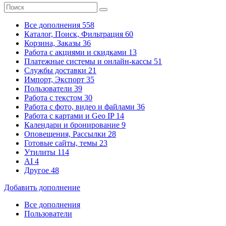
Все дополнения
558
Каталог, Поиск, Фильтрация
60
Корзина, Заказы
36
Работа с акциями и скидками
13
Платежные системы
и онлайн-кассы
51
Службы доставки
21
Импорт, Экспорт
35
Пользователи
39
Работа с текстом
30
Работа с фото, видео и файлами
36
Работа с картами и Geo IP
14
Календари и бронирование
9
Оповещения, Рассылки
28
Готовые сайты, темы
23
Утилиты
114
AI
4
Другое
48
Добавить дополнение
Все дополнения
Пользователи