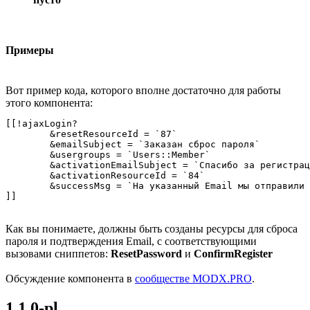
Примеры
Вот пример кода, которого вполне достаточно для работы
этого компонента:
[[!ajaxLogin?

	&resetResourceId = `87`

        &emailSubject = `Заказан сброс пароля`

        &usergroups = `Users::Member`

        &activationEmailSubject = `Спасибо за регистрац
        &activationResourceId = `84`

        &successMsg = `На указанный Email мы отправили 
]]
Как вы понимаете, должны быть созданы ресурсы для сброса
пароля и подтверждения Email, с соответствующими
вызовами сниппетов:
ResetPassword
и
ConfirmRegister
Обсуждение компонента в
сообществе MODX.PRO
.
1.1.0-pl