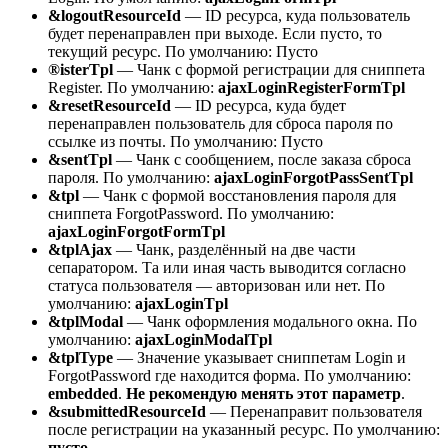
&logoutResourceId
— ID ресурса, куда пользователь
будет перенаправлен при выходе. Если пусто, то
текущий ресурс. По умолчанию: Пусто
®isterTpl
— Чанк с формой регистрации для сниппета
Register. По умолчанию:
ajaxLoginRegisterFormTpl
&resetResourceId
— ID ресурса, куда будет
перенаправлен пользователь для сброса пароля по
ссылке из почты. По умолчанию: Пусто
&sentTpl
— Чанк с сообщением, после заказа сброса
пароля. По умолчанию:
ajaxLoginForgotPassSentTpl
&tpl
— Чанк с формой восстановления пароля для
сниппета ForgotPassword. По умолчанию:
ajaxLoginForgotFormTpl
&tplAjax
— Чанк, разделённый на две части
сепаратором. Та или иная часть выводится согласно
статуса пользователя — авторизован или нет. По
умолчанию:
ajaxLoginTpl
&tplModal
— Чанк оформления модального окна. По
умолчанию:
ajaxLoginModalTpl
&tplType
— Значение указывает сниппетам Login и
ForgotPassword где находится форма. По умолчанию:
embedded
.
Не рекомендую менять этот параметр
.
&submittedResourceId
— Перенаправит пользователя
после регистрации на указанный ресурс. По умолчанию:
пусто