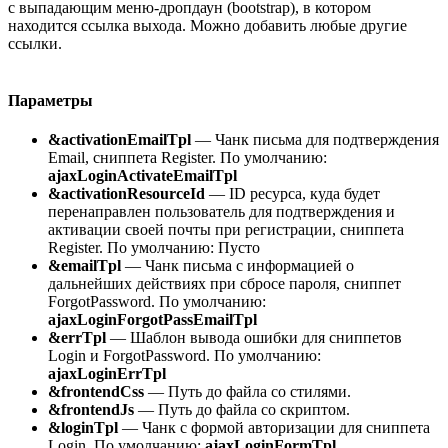
с выпадающим меню-дропдаун (bootstrap), в котором
находится ссылка выхода. Можно добавить любые другие
ссылки.
Параметры
&activationEmailTpl
— Чанк письма для подтверждения
Email, сниппета Register. По умолчанию:
ajaxLoginActivateEmailTpl
&activationResourceId
— ID ресурса, куда будет
перенаправлен пользователь для подтверждения и
активации своей почты при регистрации, сниппета
Register. По умолчанию: Пусто
&emailTpl
— Чанк письма с информацией о
дальнейших действиях при сбросе пароля, сниппет
ForgotPassword. По умолчанию:
ajaxLoginForgotPassEmailTpl
&errTpl
— Шаблон вывода ошибки для сниппетов
Login и ForgotPassword. По умолчанию:
ajaxLoginErrTpl
&frontendCss
— Путь до файла со стилями.
&frontendJs
— Путь до файла со скриптом.
&loginTpl
— Чанк с формой авторизации для сниппета
Login. По умолчанию:
ajaxLoginFormTpl