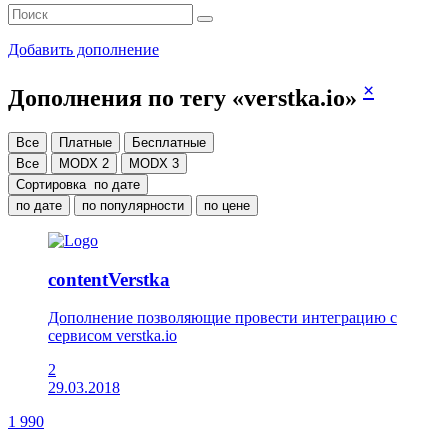
Добавить дополнение
×
Дополнения по тегу «verstka.io»
Все
Платные
Бесплатные
Все
MODX 2
MODX 3
Сортировка
по дате
по дате
по популярности
по цене
contentVerstka
Дополнение позволяющие провести интеграцию с
сервисом verstka.io
2
29.03.2018
1 990