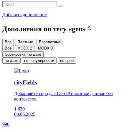
Добавить дополнение
×
Дополнения по тегу «geo»
Все
Платные
Бесплатные
Все
MODX 2
MODX 3
Сортировка
по дате
по дате
по популярности
по цене
cityFields
Добавляйте города с Geo IP и разные данные без
контекстов
1 630
08.06.2025
990