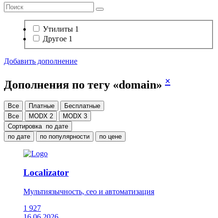
Утилиты
1
Другое
1
Добавить дополнение
×
Дополнения по тегу «domain»
Все
Платные
Бесплатные
Все
MODX 2
MODX 3
Сортировка
по дате
по дате
по популярности
по цене
Localizator
Мультиязычность, сео и автоматизация
1 927
16.06.2026