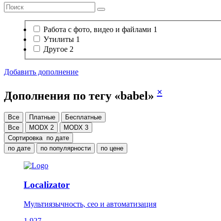
Работа с фото, видео и файлами
1
Утилиты
1
Другое
2
Добавить дополнение
×
Дополнения по тегу «babel»
Все
Платные
Бесплатные
Все
MODX 2
MODX 3
Сортировка
по дате
по дате
по популярности
по цене
Localizator
Мультиязычность, сео и автоматизация
1 927