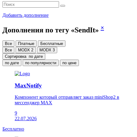
Добавить дополнение
×
Дополнения по тегу «SendIt»
Все
Платные
Бесплатные
Все
MODX 2
MODX 3
Сортировка
по дате
по дате
по популярности
по цене
MaxNotify
Компонент который отправляет заказ miniShop2 в
мессенджер MAX
9
22.07.2026
Бесплатно