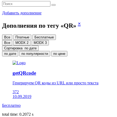
Добавить дополнение
×
Дополнения по тегу «QR»
Все
Платные
Бесплатные
Все
MODX 2
MODX 3
Сортировка
по дате
по дате
по популярности
по цене
getQRcode
Генерируем QR коды из URL или просто текста
372
10.09.2019
Бесплатно
total time: 0.2072 s