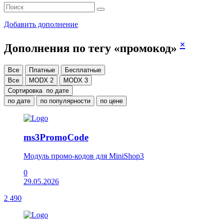
Добавить дополнение
×
Дополнения по тегу «промокод»
Все
Платные
Бесплатные
Все
MODX 2
MODX 3
Сортировка
по дате
по дате
по популярности
по цене
ms3PromoCode
Модуль промо-кодов для MiniShop3
0
29.05.2026
2 490