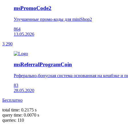
msPromoCode2
Улучшенные промо-коды для miniShop2
864
13.05.2026
3 290
msReferralProgramCoin
Реферально-бонусная система основанная на кешбэке и 
83
28.05.2020
Бесплатно
total time: 0.2175 s
query time: 0.0070 s
queries: 110