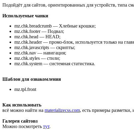
Подойдёт для сайтов, ориентированных для устройств, типа см
Используемые чанки
mz.chk.breadcrumb — Хлебные крошки;
mz.chk.footer — Подвал;
mz.chk.head — HEAD;
mz.chk.header — промо-блок, используется только на глав
mz.chk.javascripts — скрипты;
mz.chk.nav — навигация;
mz.chk.styles — стили;
mz.chk.system — системная статистика.
Шаблон для ознакомления
mz.tpl.front
Как использовать
всё можно найти на
materializecss.com
, есть примеры разметки,
Галерея сайтов
в
Можно посмотреть
тут
.