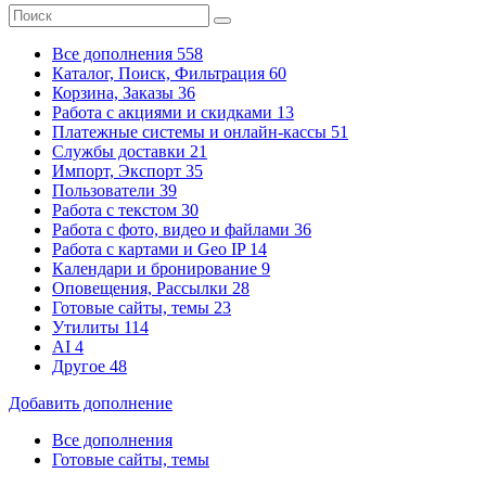
Все дополнения
558
Каталог, Поиск, Фильтрация
60
Корзина, Заказы
36
Работа с акциями и скидками
13
Платежные системы
и онлайн-кассы
51
Службы доставки
21
Импорт, Экспорт
35
Пользователи
39
Работа с текстом
30
Работа с фото, видео и файлами
36
Работа с картами и Geo IP
14
Календари и бронирование
9
Оповещения, Рассылки
28
Готовые сайты, темы
23
Утилиты
114
AI
4
Другое
48
Добавить дополнение
Все дополнения
Готовые сайты, темы