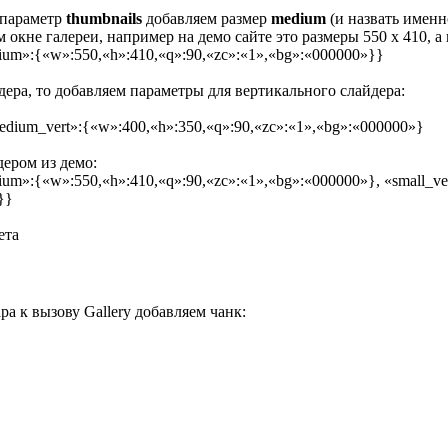
 параметр
thumbnails
добавляем размер
medium
(и назвать именн
м окне галереи, например на демо сайте это размеры 550 х 410, 
dium»:{«w»:550,«h»:410,«q»:90,«zc»:«1»,«bg»:«000000»}}
ера, то добавляем параметры для вертикального слайдера:
medium_vert»:{«w»:400,«h»:350,«q»:90,«zc»:«1»,«bg»:«000000»}
ером из демо:
ium»:{«w»:550,«h»:410,«q»:90,«zc»:«1»,«bg»:«000000»}, «small_ve
}}
ета
ра к вызову Gallery добавляем чанк: