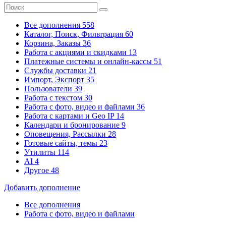
Все дополнения
558
Каталог, Поиск, Фильтрация
60
Корзина, Заказы
36
Работа с акциями и скидками
13
Платежные системы
и онлайн-кассы
51
Службы доставки
21
Импорт, Экспорт
35
Пользователи
39
Работа с текстом
30
Работа с фото, видео и файлами
36
Работа с картами и Geo IP
14
Календари и бронирование
9
Оповещения, Рассылки
28
Готовые сайты, темы
23
Утилиты
114
AI
4
Другое
48
Добавить дополнение
Все дополнения
Работа с фото, видео и файлами