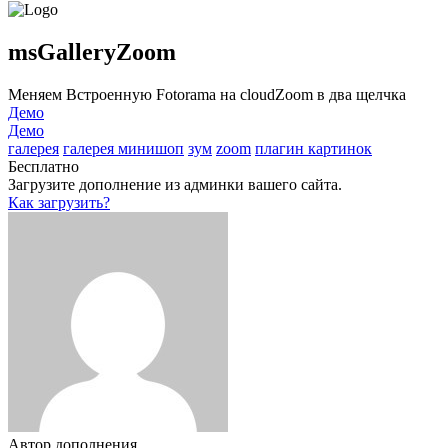
msGalleryZoom
Меняем Встроенную Fotorama на cloudZoom в два щелчка
Демо
Демо
галерея
галерея минишоп
зум
zoom
плагин картинок
Бесплатно
Загрузите дополнение из админки вашего сайта.
Как загрузить?
Автор дополнения