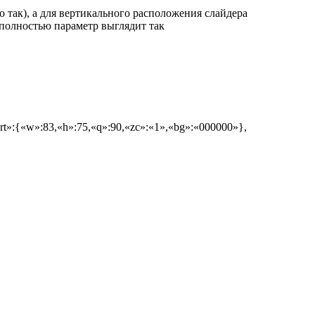
о так), а для вертикального расположения слайдера
а полностью параметр выглядит так
rt»:{«w»:83,«h»:75,«q»:90,«zc»:«1»,«bg»:«000000»},