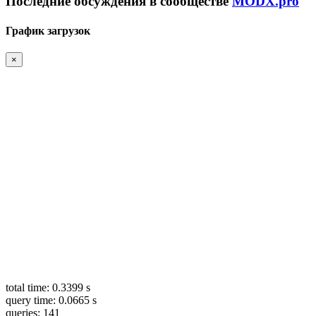
Последние обсуждения в сообществе
MODX.pro
График загрузок
×
total time: 0.3399 s
query time: 0.0665 s
queries: 141