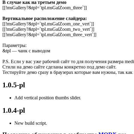
В случае как на третьем демо
[[!msGallery?&tpl=`tpl.msGalZoom_three`]]
Вертикальное расположение слайдера:
[[!msGallery?&tpl=`tpl.msGalZoom_one_vert`]]
[[!msGallery?&tpl=`tpl.msGalZoom_two_vert`]]
[[!msGallery?&tpl=`tpl.msGalZoom_three_vert`]]
Параметры:
&tpl — чанк с выводом
P.S. Если у вас уже рабочий сайт то для получения размера med
Стили на демо сайте сделаны конкретно под демо сайт.
Тестируйте демо сразу в браузерах которые вам нужны, так ка
1.0.5-pl
Add vertical position thumbs slider.
1.0.4-pl
New build script.