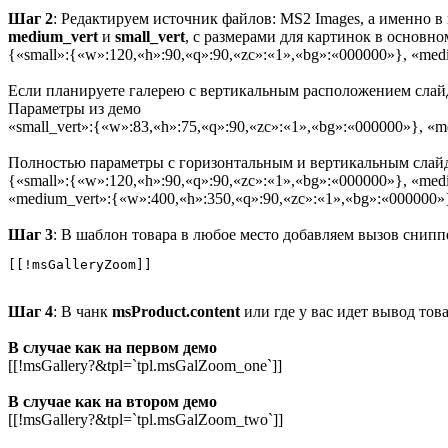
Шаг 2
: Редактируем источник файлов: MS2 Images, а именно в
medium_vert
и
small_vert
, с размерами для картинок в основно
{«small»:{«w»:120,«h»:90,«q»:90,«zc»:«1»,«bg»:«000000»}, «me
Если планируете галерею с вертикальным расположением слайд
Параметры из демо
«small_vert»:{«w»:83,«h»:75,«q»:90,«zc»:«1»,«bg»:«000000»}, «
Полностью параметры с горизонтальным и вертикальным слайд
{«small»:{«w»:120,«h»:90,«q»:90,«zc»:«1»,«bg»:«000000»}, «med
«medium_vert»:{«w»:400,«h»:350,«q»:90,«zc»:«1»,«bg»:«000000»
Шаг 3
: В шаблон товара в любое место добавляем вызов снипп
[[!msGalleryZoom]]
Шаг 4
: В чанк
msProduct.content
или где у вас идет вывод това
В случае как на первом демо
[[!msGallery?&tpl=`tpl.msGalZoom_one`]]
В случае как на втором демо
[[!msGallery?&tpl=`tpl.msGalZoom_two`]]