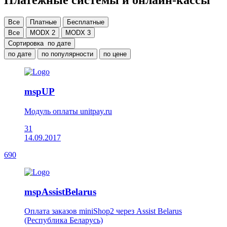
Все
Платные
Бесплатные
Все
MODX 2
MODX 3
Сортировка
по дате
по дате
по популярности
по цене
mspUP
Модуль оплаты unitpay.ru
31
14.09.2017
690
mspAssistBelarus
Оплата заказов miniShop2 через Assist Belarus
(Республика Беларусь)