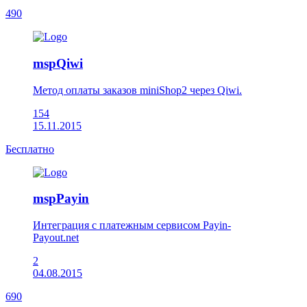
490
mspQiwi
Метод оплаты заказов miniShop2 через Qiwi.
154
15.11.2015
Бесплатно
mspPayin
Интеграция с платежным сервисом Payin-
Payout.net
2
04.08.2015
690