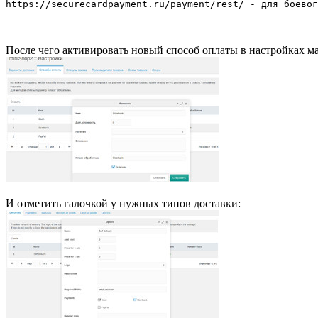
https://securecardpayment.ru/payment/rest/ - для боевог
После чего активировать новый способ оплаты в настройках ма
И отметить галочкой у нужных типов доставки: