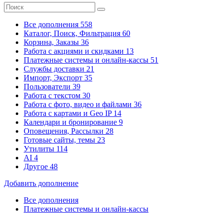
Все дополнения
558
Каталог, Поиск, Фильтрация
60
Корзина, Заказы
36
Работа с акциями и скидками
13
Платежные системы
и онлайн-кассы
51
Службы доставки
21
Импорт, Экспорт
35
Пользователи
39
Работа с текстом
30
Работа с фото, видео и файлами
36
Работа с картами и Geo IP
14
Календари и бронирование
9
Оповещения, Рассылки
28
Готовые сайты, темы
23
Утилиты
114
AI
4
Другое
48
Добавить дополнение
Все дополнения
Платежные системы
и онлайн-кассы