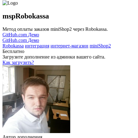
mspRobokassa
Метод оплаты заказов miniShop2 через Robokassa.
GitHub.com
Демо
GitHub.com
Демо
Robokassa
интеграция
интернет-магазин
miniShop2
Бесплатно
Загрузите дополнение из админки вашего сайта.
Как загрузить?
Автор дополнения