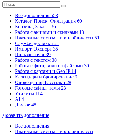
Все дополнения
558
Каталог, Поиск, Фильтрация
60
Корзина, Заказы
36
Работа с акциями и скидками
13
Платежные системы
и онлайн-кассы
51
Службы доставки
21
Импорт, Экспорт
35
Пользователи
39
Работа с текстом
30
Работа с фото, видео и файлами
36
Работа с картами и Geo IP
14
Календари и бронирование
9
Оповещения, Рассылки
28
Готовые сайты, темы
23
Утилиты
114
AI
4
Другое
48
Добавить дополнение
Все дополнения
Платежные системы
и онлайн-кассы