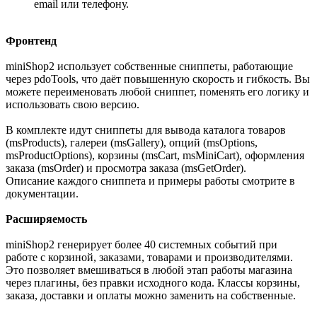
email или телефону.
Фронтенд
miniShop2 использует собственные сниппеты, работающие
через pdoTools, что даёт повышенную скорость и гибкость. Вы
можете переименовать любой сниппет, поменять его логику и
использовать свою версию.
В комплекте идут сниппеты для вывода каталога товаров
(msProducts), галереи (msGallery), опций (msOptions,
msProductOptions), корзины (msCart, msMiniCart), оформления
заказа (msOrder) и просмотра заказа (msGetOrder).
Описание каждого сниппета и примеры работы смотрите в
документации.
Расширяемость
miniShop2 генерирует более 40 системных событий при
работе с корзиной, заказами, товарами и производителями.
Это позволяет вмешиваться в любой этап работы магазина
через плагины, без правки исходного кода. Классы корзины,
заказа, доставки и оплаты можно заменить на собственные.