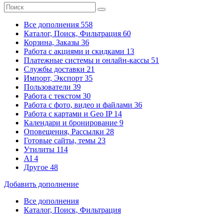
Все дополнения
558
Каталог, Поиск, Фильтрация
60
Корзина, Заказы
36
Работа с акциями и скидками
13
Платежные системы
и онлайн-кассы
51
Службы доставки
21
Импорт, Экспорт
35
Пользователи
39
Работа с текстом
30
Работа с фото, видео и файлами
36
Работа с картами и Geo IP
14
Календари и бронирование
9
Оповещения, Рассылки
28
Готовые сайты, темы
23
Утилиты
114
AI
4
Другое
48
Добавить дополнение
Все дополнения
Каталог, Поиск, Фильтрация