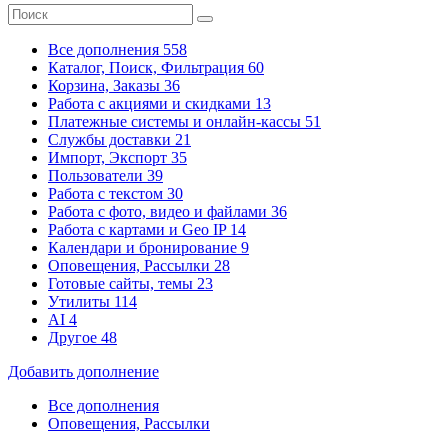
Все дополнения
558
Каталог, Поиск, Фильтрация
60
Корзина, Заказы
36
Работа с акциями и скидками
13
Платежные системы
и онлайн-кассы
51
Службы доставки
21
Импорт, Экспорт
35
Пользователи
39
Работа с текстом
30
Работа с фото, видео и файлами
36
Работа с картами и Geo IP
14
Календари и бронирование
9
Оповещения, Рассылки
28
Готовые сайты, темы
23
Утилиты
114
AI
4
Другое
48
Добавить дополнение
Все дополнения
Оповещения, Рассылки