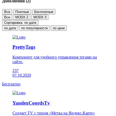
Дополнения (
2
)
Все
Платные
Бесплатные
Все
MODX 2
MODX 3
Сортировка
по дате
по дате
по популярности
по цене
PrettyTags
Компонент для удобного управления тегами на
сайте.
237
07.10.2020
Бесплатно
YandexCoordsTv
Создает TV с типом «Метка на Яндекс.Карте»